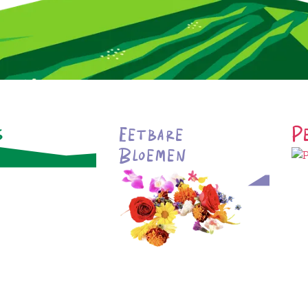
s
Eetbare
P
Bloemen