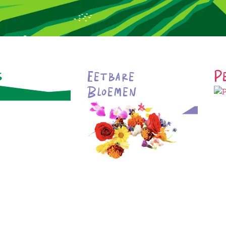
s
Eetbare
P
Bloemen