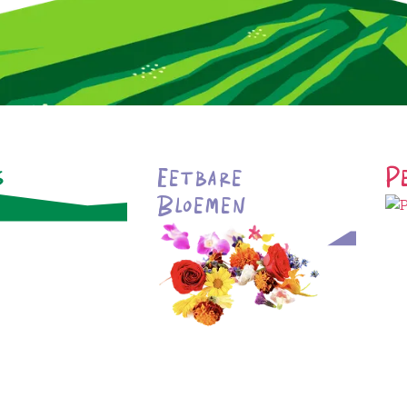
s
Eetbare
P
Bloemen