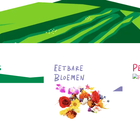
s
Eetbare
P
Bloemen