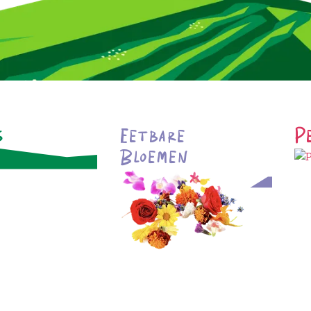
s
Eetbare
P
Bloemen