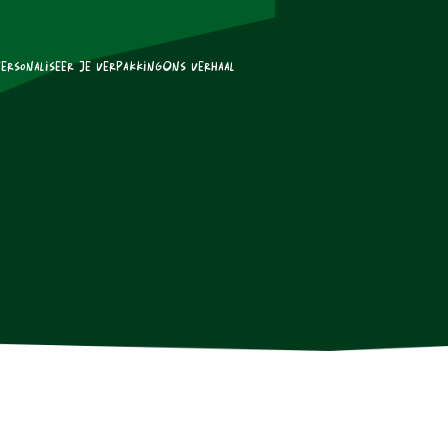
ersonaliseer je verpakking
Ons verhaal