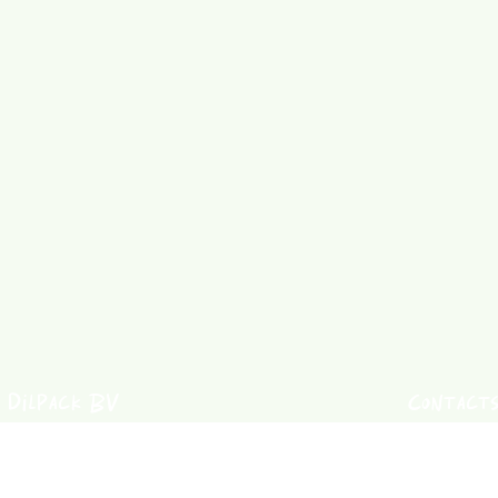
Dilpack BV
Contact
Jorne Leem
Brusselstraat 150
+32 (0) 
1702 Groot-Bijgaarden
jorne@ta
Belgium