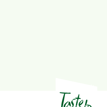
s
Liens rapides
ans
Grossiste
477 87 94 40
Restaurants
steup.be
Supermarché