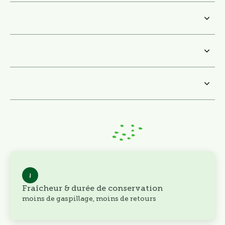
Nous garantissons un délai minimal : de la culture au
transport avec un contrôle qualité rigoureux, pour que vos
produits restent frais plus longtemps.
Des herbes classiques et des fleurs comestibles
surprenantes, pour booster l’up-selling et le cross-selling,
augmenter votre marge et valoriser vos rayons.
Compatible avec votre logistique : différents formats
d’emballage, plateaux ou sachets — adaptés à votre concept.
Traçabilité complète, certification IFS et informations
produits claires, pour inspirer confiance à vos clients.
1
Fraîcheur & durée de conservation
moins de gaspillage, moins de retours