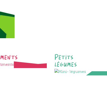
iments
Petits
légumes