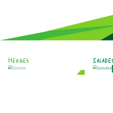
Herbes
Salade