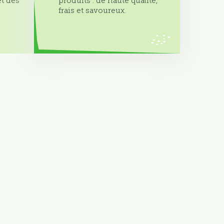
t des
produits : de haute qualité,
frais et savoureux.